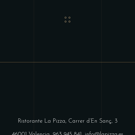
Ristorante La Pizza,
Carrer d’En Sanç, 3
46001 Valencia,
963 945 841
,
info@lapizza.es