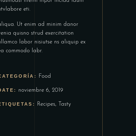
eiusmodsl ntetm mpor incida idunt
utvlabore eti.
aliqua. Ut enim ad minim danor
venia quisno strud exercitation
ullamco labor nisiutse ns aliquip ex
ea commodo labr.
CATEGORÍA:
Food
DATE:
noviembre 6, 2019
ETIQUETAS:
Recipes
,
Tasty